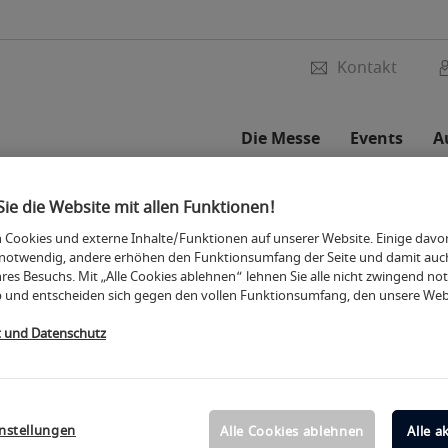
Kontakt
Die Messe
Events
A
ie die Website mit allen Funktionen!
ösen
 Cookies und externe Inhalte/Funktionen auf unserer Website. Einige davo
notwendig, andere erhöhen den Funktionsumfang der Seite und damit auc
res Besuchs. Mit „Alle Cookies ablehnen“ lehnen Sie alle nicht zwingend n
 und entscheiden sich gegen den vollen Funktionsumfang, den unsere Webs
t und Datenschutz
nstellungen
Alle Cookies ablehnen
Alle a